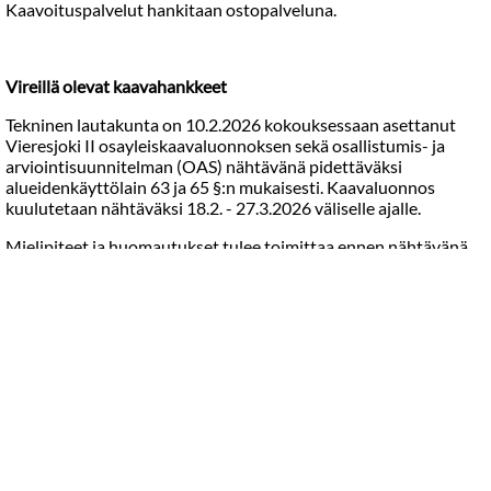
Kaavoituspalvelut hankitaan ostopalveluna.
Vireillä olevat kaavahankkeet
Tekninen lautakunta on 10.2.2026 kokouksessaan asettanut
Vieresjoki II osayleiskaavaluonnoksen sekä osallistumis- ja
arviointisuunnitelman (OAS) nähtävänä pidettäväksi
alueidenkäyttölain 63 ja 65 §:n mukaisesti. Kaavaluonnos
kuulutetaan nähtäväksi 18.2. - 27.3.2026 väliselle ajalle.
Mielipiteet ja huomautukset tulee toimittaa ennen nähtävänä
oloajan päättymistä kirjallisesti 27.3.2026 klo 15.00 mennessä
sähköpostitse vimpelin.kunta(at)vimpeli.fi tai postitse
osoitteella Vimpelin kunta/Tekninen lautakunta, Patruunantie
15, 62800 Vimpeli. Viestiin otsikko/kirjekuoreen merkintä
"mielipide osayleiskaava Vieresjoki II".
Osallistumis- ja arviointisuunnitelma (OAS)
Vieresjoki II -Osayleiskaavan muutos