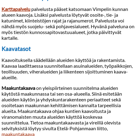
Karttapalvelu
palvelusta pääset katsomaan Vimpelin kunnan
alueen kaavoja. Lisäksi palvelusta löytyvät osoite-, tie- ja
katunimet, kiinteistöjen rajat ja rajanumerot. Palvelusta voi
nähdä myös suojelu- sekä pohjavesialueet. Hyvänä palveluna on
myös tiestön kunnossapitovastuualueet, jotka päivittyvät
kartalle.
Kaavatasot
Kaavoituksella säädellään alueiden käyttöä ja rakentamista.
Kaavaa laadittaessa suunnitellaan asuinalueiden, työpaikkojen,
teollisuuden, viheralueiden ja liikenteen sijoittuminen kaava-
alueille.
Maakuntakaava
on yleispiirteinen suunnitelma alueiden
käytöstä maakunnassa tai sen osa-alueella. Siinä esitetään
alueiden käytön ja yhdyskuntarakenteen periaatteet sekä
osoitetaan maakunnan kehittämisen kannalta tarpeellisia
alueita. Maakuntakaava ohjaa kuntien kaavoitusta ja
viranomaisten muuta alueiden käyttöä koskevaa
suunnittelua. Tietoa maakuntakaavasta ja vireillä olevista
selvityksistä löytyy sivulta Etelä-Pohjanmaan liitto,
maakuntakaava