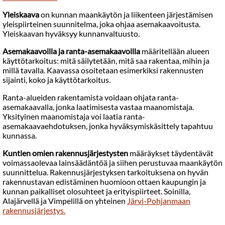
Yleiskaava
on kunnan maankäytön ja liikenteen järjestämisen
yleispiirteinen suunnitelma, joka ohjaa asemakaavoitusta.
Yleiskaavan hyväksyy kunnanvaltuusto.
Asemakaavoilla ja ranta-asemakaavoilla
määritellään alueen
käyttötarkoitus: mitä säilytetään, mitä saa rakentaa, mihin ja
millä tavalla. Kaavassa osoitetaan esimerkiksi rakennusten
sijainti, koko ja käyttötarkoitus.
Ranta-alueiden rakentamista voidaan ohjata ranta-
asemakaavalla, jonka laatimisesta vastaa maanomistaja.
Yksityinen maanomistaja voi laatia ranta-
asemakaavaehdotuksen, jonka hyväksymiskäsittely tapahtuu
kunnassa.
Kuntien omien rakennusjärjestysten
määräykset täydentävät
voimassaolevaa lainsäädäntöä ja siihen perustuvaa maankäytön
suunnittelua. Rakennusjärjestyksen tarkoituksena on hyvän
rakennustavan edistäminen huomioon ottaen kaupungin ja
kunnan paikalliset olosuhteet ja erityispiirteet. Soinilla,
Alajärvellä ja Vimpelillä on yhteinen
Järvi-Pohjanmaan
rakennusjärjestys
.