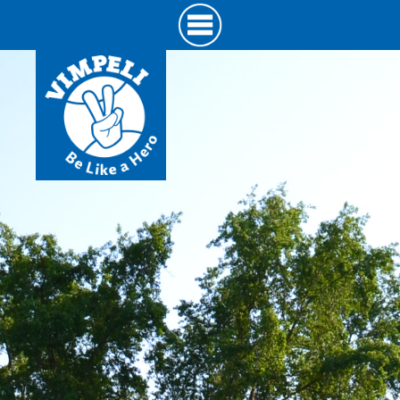
Hyppää
pääsisältöön