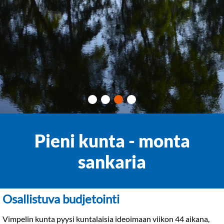
Pieni kunta - monta
sankaria
Osallistuva budjetointi
Vimpelin kunta pyysi kuntalaisia ideoimaan viikon 44 aikana,