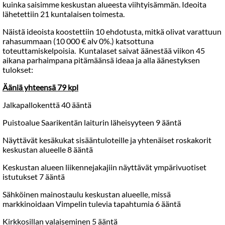
kuinka saisimme keskustan alueesta viihtyisämmän. Ideoita
lähetettiin 21 kuntalaisen toimesta.
Näistä ideoista koostettiin 10 ehdotusta, mitkä olivat varattuun
rahasummaan (10 000 € alv 0%.) katsottuna
toteuttamiskelpoisia. Kuntalaset saivat äänestää viikon 45
aikana parhaimpana pitämäänsä ideaa ja alla äänestyksen
tulokset:
Ääniä yhteensä 79 kpl
Jalkapallokenttä 40 ääntä
Puistoalue Saarikentän laiturin läheisyyteen 9 ääntä
Näyttävät kesäkukat sisääntuloteille ja yhtenäiset roskakorit
keskustan alueelle 8 ääntä
Keskustan alueen liikennejakajiin näyttävät ympärivuotiset
istutukset 7 ääntä
Sähköinen mainostaulu keskustan alueelle, missä
markkinoidaan Vimpelin tulevia tapahtumia 6 ääntä
Kirkkosillan valaiseminen 5 ääntä