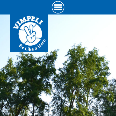
Hyppää
pääsisältöön