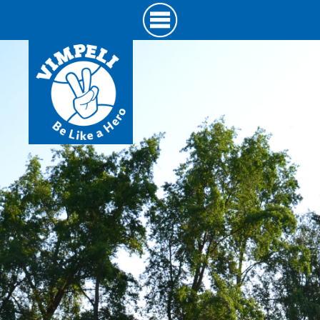
Hyppää
pääsisältöön