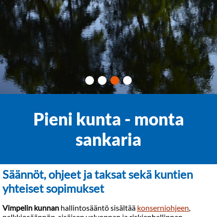
Pieni kunta - monta
sankaria
Säännöt, ohjeet ja taksat sekä kuntien
yhteiset sopimukset
Vimpelin kunnan
hallintosääntö sisältää
konserniohjeen
,
palkkiosäännön, sisäisen valvonnan ja riskienhallinnan