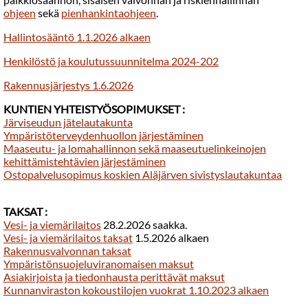
ohjeen
sekä
pienhankintaohjeen
.
Hallintosääntö 1.1.2026 alkaen
Henkilöstö ja koulutussuunnitelma 2024-202
Rakennusjärjestys 1.6.2026
KUNTIEN YHTEISTYÖSOPIMUKSET :
Järviseudun jätelautakunta
Ympäristöterveydenhuollon järjestäminen
Maaseutu- ja lomahallinnon sekä maaseutuelinkeinojen
kehittämistehtävien järjestäminen
Ostopalvelusopimus koskien Aläjärven sivistyslautakuntaa
TAKSAT :
Vesi- ja viemärilaitos
28.2.2026 saakka.
Vesi- ja viemärilaitos taksat
1.5.2026 alkaen
Rakennusvalvonnan taksat
Ympäristönsuojeluviranomaisen maksut
Asiakirjoista ja tiedonhausta perittävät maksut
Kunnanviraston kokoustilojen vuokrat 1.10.2023 alkaen