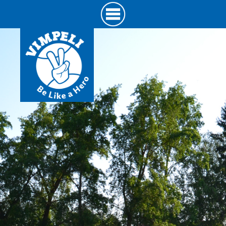
Hyppää
pääsisältöön