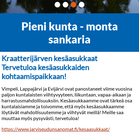
Pieni kunta - monta
sankaria
Kraatterijärven kesäasukkaat
Tervetuloa kesäasukkaiden
kohtaamispaikkaan!
Vimpeli, Lappajärvi ja Evijärvi ovat panostaneet viime vuosina
paljon kuntalaisten viihtyvyyteen, liikuntaan, vapaa-aikaan ja
harrastusmahdollisuuksiin. Kesäasukkaamme ovat tärkeä osa
kuntalaisiamme ja toivomme, että myös kesäasukkaamme
löytävät mahdollisuutemme ja viihtyvät meillä! Meille saa
muuttaa myös pysyvästi, tervetuloa!
https://www.jarviseudunsanomat.fi/kesaasukkaat/