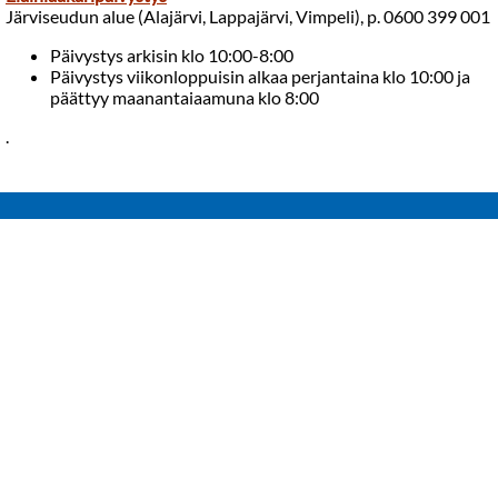
Järviseudun alue (Alajärvi, Lappajärvi, Vimpeli), p. 0600 399 001
Päivystys arkisin klo 10:00-8:00
Päivystys viikonloppuisin alkaa perjantaina klo 10:00 ja
päättyy maanantaiaamuna klo 8:00
.
Vimpelin kunta
Patruunantie 15, 62800 Vimpeli
vimpelin.kunta(at)vimpeli.fi
Y-tunnus: 0184318-1
Rekisteriseloste
Saavutettavuusseloste