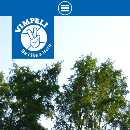
Hyppää
pääsisältöön