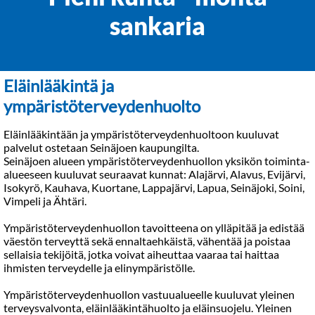
sankaria
Eläinlääkintä ja
ympäristöterveydenhuolto
Eläinlääkintään ja ympäristöterveydenhuoltoon kuuluvat
palvelut ostetaan Seinäjoen kaupungilta.
Seinäjoen alueen ympäristöterveydenhuollon yksikön toiminta-
alueeseen kuuluvat seuraavat kunnat: Alajärvi, Alavus, Evijärvi,
Isokyrö, Kauhava, Kuortane, Lappajärvi, Lapua, Seinäjoki, Soini,
Vimpeli ja Ähtäri.
Ympäristöterveydenhuollon tavoitteena on ylläpitää ja edistää
väestön terveyttä sekä ennaltaehkäistä, vähentää ja poistaa
sellaisia tekijöitä, jotka voivat aiheuttaa vaaraa tai haittaa
ihmisten terveydelle ja elinympäristölle.
Ympäristöterveydenhuollon vastuualueelle kuuluvat yleinen
terveysvalvonta, eläinlääkintähuolto ja eläinsuojelu. Yleinen