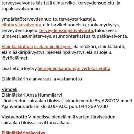
terveysvalvonta käsittää elintarvike-, terveydensuojelu- ja
tupakkavalvonnan.
ympäristöterveydenhuolto, terveystarkastaja,
elintarvikevalvonta
, elintarvikehuoneisto, ruokamyrkytys,
terveydensuojelu,
terveydensuojeluvalvonta
, talousvesi,
uimavesi, asumisterveys, asunnontarkastus, tupakkavalvonta.
Eläinlääkintään ja eläimiin liittyen:
eläinlääkäri, eläinlääkintä,
eläinlääkäripäivystys, pieneläinpäivystys, eläinsuojelu,
löytöeläimet.
Lisätietoja löytyy
Seinäjoen kaupungin verkkosivuilta
Eläinlääkärin ajanvaraus ja vastaanotto
Vimpeli
Eläinlääkäri Ansa Nummijärvi
Järviseudun sairaalan tiloissa, Lakaniementie 85, 62800 Vimpeli
Ajanvaraus arkisin klo 8.00-9.00, puh. 044 369 9280
Vastaanotto Vimpelissä pieneläimiä varten Järviseudun
sairaalan tiloissa sovittuna aikana
Eläinlääkäripäivystys