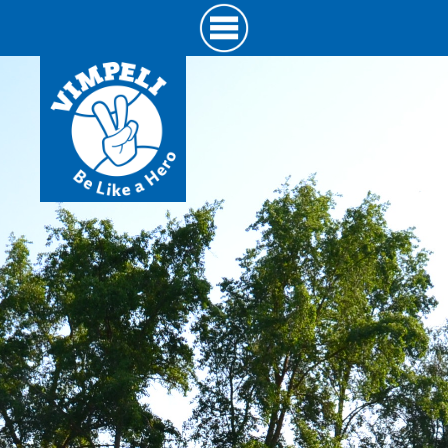
Hyppää
pääsisältöön