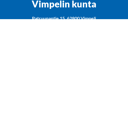
Vimpelin kunta
Patruunantie 15, 62800 Vimpeli
vimpelin.kunta(at)vimpeli.fi
Y-tunnus: 0184318-1
Rekisteriseloste
Saavutettavuusseloste