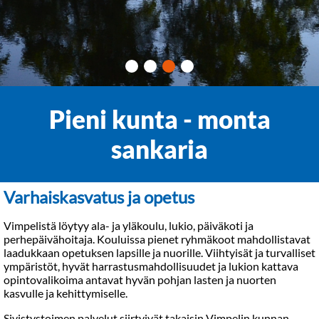
Pieni kunta - monta
sankaria
Varhaiskasvatus ja opetus
Vimpelistä löytyy ala- ja yläkoulu, lukio, päiväkoti ja
perhepäivähoitaja. Kouluissa pienet ryhmäkoot mahdollistavat
laadukkaan opetuksen lapsille ja nuorille. Viihtyisät ja turvalliset
ympäristöt, hyvät harrastusmahdollisuudet ja lukion kattava
opintovalikoima antavat hyvän pohjan lasten ja nuorten
kasvulle ja kehittymiselle.
Sivistystoimen palvelut siirtyivät takaisin Vimpelin kunnan