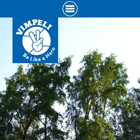
Hyppää
pääsisältöön