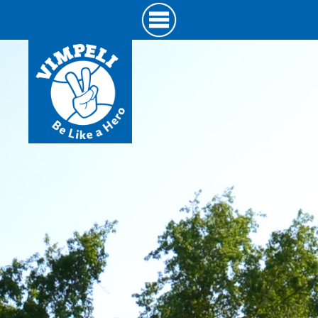
Hyppää
pääsisältöön