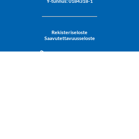
Y-tunnus: 0184318-1
Rekisteriseloste
Saavutettavuusseloste