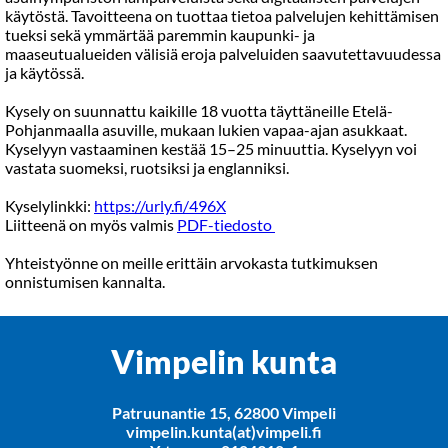
käytöstä. Tavoitteena on tuottaa tietoa palvelujen kehittämisen
tueksi sekä ymmärtää paremmin kaupunki- ja
maaseutualueiden välisiä eroja palveluiden saavutettavuudessa
ja käytössä.
Kysely on suunnattu kaikille 18 vuotta täyttäneille Etelä-
Pohjanmaalla asuville, mukaan lukien vapaa-ajan asukkaat.
Kyselyyn vastaaminen kestää 15–25 minuuttia. Kyselyyn voi
vastata suomeksi, ruotsiksi ja englanniksi.
Kyselylinkki:
https://urly.fi/496X
Liitteenä on myös valmis
PDF-tiedosto
Yhteistyönne on meille erittäin arvokasta tutkimuksen
onnistumisen kannalta.
Vimpelin kunta
Patruunantie 15, 62800 Vimpeli
vimpelin.kunta(at)vimpeli.fi