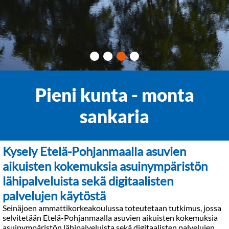
Pieni kunta - monta
sankaria
Kysely Etelä-Pohjanmaalla asuvien
aikuisten kokemuksia asuinympäristön
lähipalveluista sekä digitaalisten
palvelujen käytöstä
Seinäjoen ammattikorkeakoulussa toteutetaan tutkimus, jossa
selvitetään Etelä-Pohjanmaalla asuvien aikuisten kokemuksia
asuinympäristön lähipalveluista sekä digitaalisten palvelujen