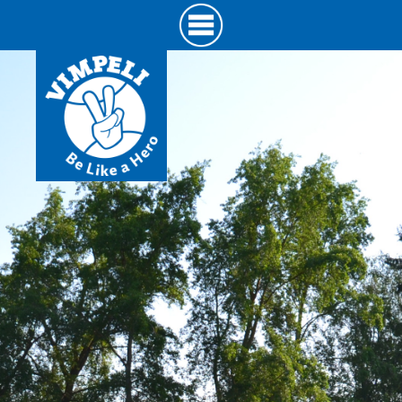
Hyppää
pääsisältöön