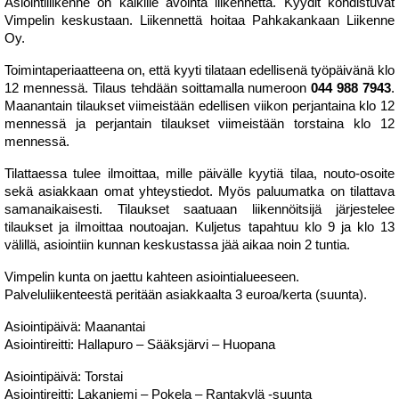
Asiointiliikenne on kaikille avointa liikennettä. Kyydit kohdistuvat
Vimpelin keskustaan. Liikennettä hoitaa Pahkakankaan Liikenne
Oy.
Toimintaperiaatteena on, että kyyti tilataan edellisenä työpäivänä klo
12 mennessä. Tilaus tehdään soittamalla numeroon
044 988 7943
.
Maanantain tilaukset viimeistään edellisen viikon perjantaina klo 12
mennessä ja perjantain tilaukset viimeistään torstaina klo 12
mennessä.
Tilattaessa tulee ilmoittaa, mille päivälle kyytiä tilaa, nouto-osoite
sekä asiakkaan omat yhteystiedot. Myös paluumatka on tilattava
samanaikaisesti. Tilaukset saatuaan liikennöitsijä järjestelee
tilaukset ja ilmoittaa noutoajan. Kuljetus tapahtuu klo 9 ja klo 13
välillä, asiointiin kunnan keskustassa jää aikaa noin 2 tuntia.
Vimpelin kunta on jaettu kahteen asiointialueeseen.
Palveluliikenteestä peritään asiakkaalta 3 euroa/kerta (suunta).
Asiointipäivä: Maanantai
Asiointireitti: Hallapuro – Sääksjärvi – Huopana
Asiointipäivä: Torstai
Asiointireitti: Lakaniemi – Pokela – Rantakylä -suunta