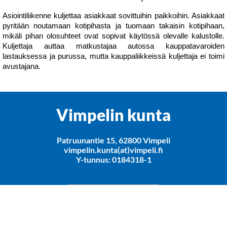
Asiointiliikenne kuljettaa asiakkaat sovittuihin paikkoihin. Asiakkaat
pyritään noutamaan kotipihasta ja tuomaan takaisin kotipihaan,
mikäli pihan olosuhteet ovat sopivat käytössä olevalle kalustolle.
Kuljettaja auttaa matkustajaa autossa kauppatavaroiden
lastauksessa ja purussa, mutta kauppaliikkeissä kuljettaja ei toimi
avustajana.
Vimpelin kunta
Patruunantie 15, 62800 Vimpeli
vimpelin.kunta(at)vimpeli.fi
Y-tunnus: 0184318-1
Rekisteriseloste
Saavutettavuusseloste