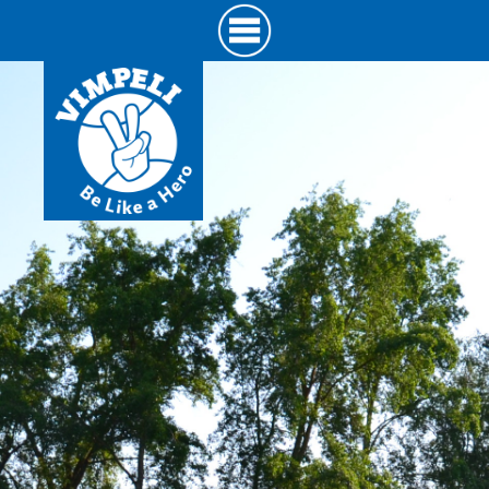
Hyppää
pääsisältöön