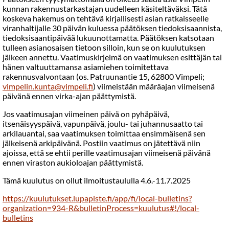
kunnan rakennustarkastajan uudelleen käsiteltäväksi. Tätä
koskeva hakemus on tehtävä kirjallisesti asian ratkaisseelle
viranhaltijalle 30 päivän kuluessa päätöksen tiedoksisaannista,
tiedoksisaantipäivää lukuunottamatta. Päätöksen katsotaan
tulleen asianosaisen tietoon silloin, kun se on kuulutuksen
jälkeen annettu. Vaatimuskirjelmä on vaatimuksen esittäjän tai
hänen valtuuttamansa asiamiehen toimitettava
rakennusvalvontaan (os. Patruunantie 15, 62800 Vimpeli;
vimpelin.kunta@vimpeli.fi
) viimeistään määräajan viimeisenä
päivänä ennen virka-ajan päättymistä.
Jos vaatimusajan viimeinen päivä on pyhäpäivä,
itsenäisyyspäivä, vapunpäivä, joulu- tai juhannusaatto tai
arkilauantai, saa vaatimuksen toimittaa ensimmäisenä sen
jälkeisenä arkipäivänä. Postiin vaatimus on jätettävä niin
ajoissa, että se ehtii perille vaatimusajan viimeisenä päivänä
ennen viraston aukioloajan päättymistä.
Tämä kuulutus on ollut ilmoitustaululla 4.6.-11.7.2025
https://kuulutukset.lupapiste.fi/app/fi/local-bulletins?
organization=934-R&bulletinProcess=kuulutus#!/local-
bulletins