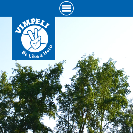
Hyppää
pääsisältöön