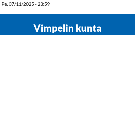
Pe, 07/11/2025 - 23:59
Vimpelin kunta
Patruunantie 15, 62800 Vimpeli
vimpelin.kunta(at)vimpeli.fi
Y-tunnus: 0184318-1
Rekisteriseloste
Saavutettavuusseloste